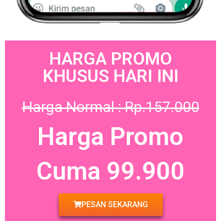
HARGA PROMO
KHUSUS HARI INI
Harga Normal : Rp.157.000
Harga Promo
Cuma 99.900
PESAN SEKARANG