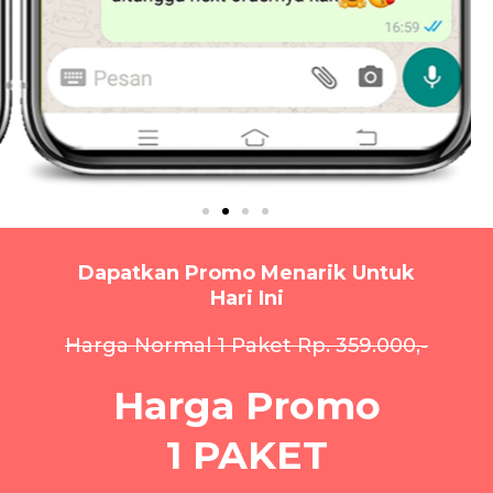
Dapatkan Promo Menarik Untuk
Hari Ini
Harga Normal 1 Paket Rp. 359.000,-
Harga Promo
1 PAKET