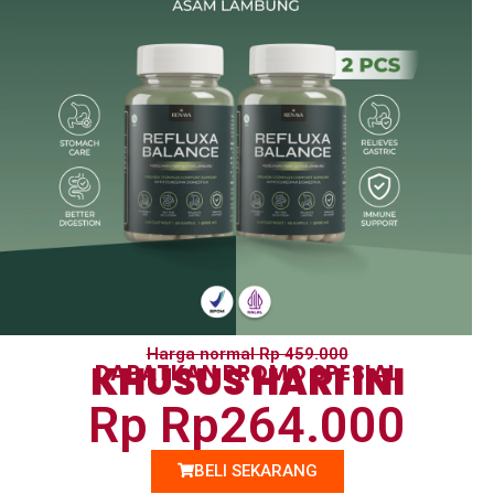
Harga normal Rp 459.000
KHUSUS HARI INI
DAPATKAN PROMO SPESIAL
Rp Rp264.000
BELI SEKARANG