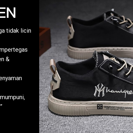
EN
a tidak licin
mempertegas
en &
kenyaman
 mumpuni,
”