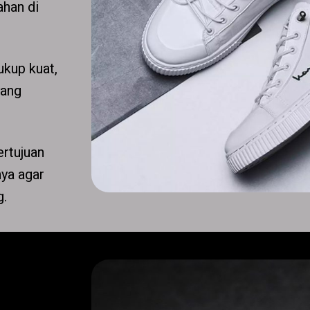
han di
ukup kuat,
yang
ertujuan
ya agar
g.