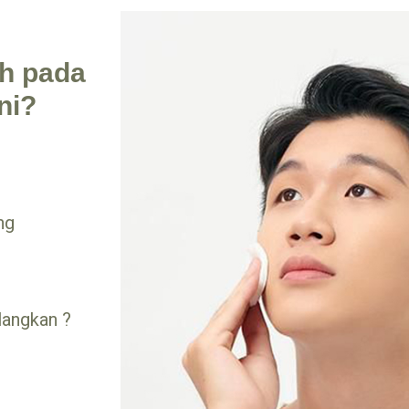
h pada
ni?
ng
langkan ?