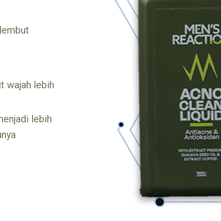
 lembut
 wajah lebih
njadi lebih
unya