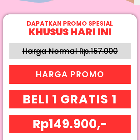
DAPATKAN PROMO SPESIAL
KHUSUS HARI INI
Harga Normal Rp.157.000
HARGA PROMO
BELI 1 GRATIS 1
Rp149.900,-