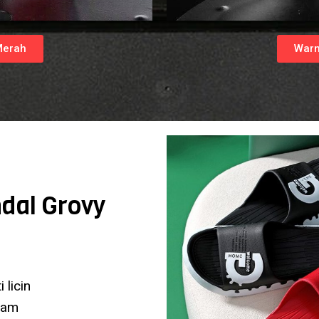
Merah
Warn
ndal Grovy
 licin
oam