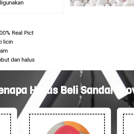
digunakan
00% Real Pict
 licin
oam
mbut dan halus
enapa Harus Beli Sandal Gro