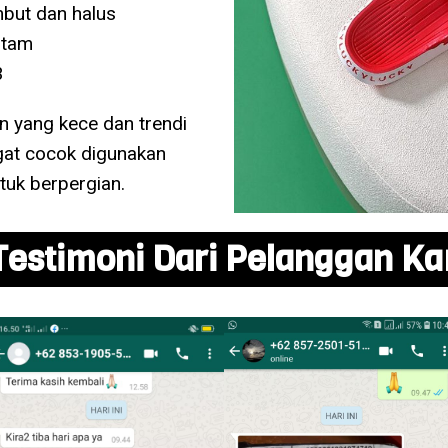
mbut dan halus
itam
3
an yang kece dan trendi
gat cocok digunakan
tuk berpergian.
Testimoni Dari Pelanggan K