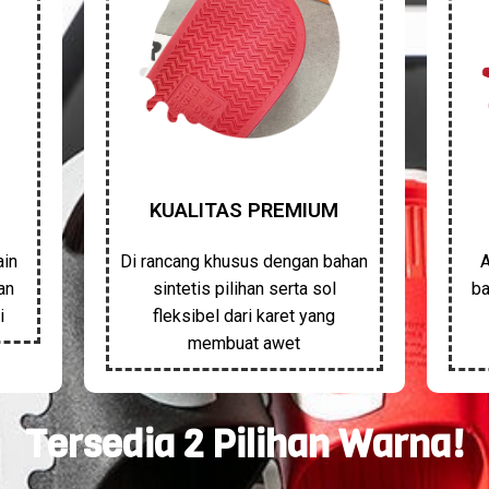
KUALITAS PREMIUM
ain
Di rancang khusus dengan bahan
A
an
sintetis pilihan serta sol
ba
i
fleksibel dari karet yang
membuat awet
Tersedia 2 Pilihan Warna!