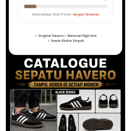
Ketersediaan Stok Promo:
Sangat Terbatas
Original Havero
Material High-End
Insole Ekstra Empuk