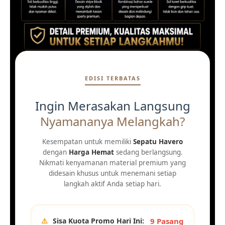
EDISI TERBATAS
Ingin Merasakan Langsung
Nyamananya Melangkah?
Kesempatan untuk memiliki
Sepatu Havero
dengan
Harga Hemat
sedang berlangsung.
Nikmati kenyamanan material premium yang
didesain khusus untuk menemani setiap
langkah aktif Anda setiap hari.
⚠️
Sisa Kuota Promo Hari Ini:
9 Pasang