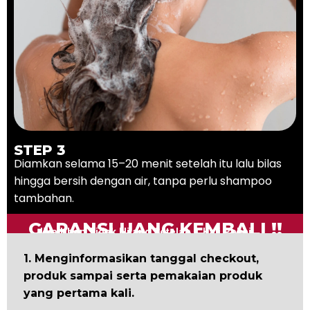
STEP 3
Diamkan selama 15–20 menit setelah itu lalu bilas
hingga bersih dengan air, tanpa perlu shampoo
tambahan.
GARANSI UANG KEMBALI !!
Jika Uban Tidak Hilang Setelah 1 Kali Pakai
1. Menginformasikan tanggal checkout,
produk sampai serta pemakaian produk
yang pertama kali.