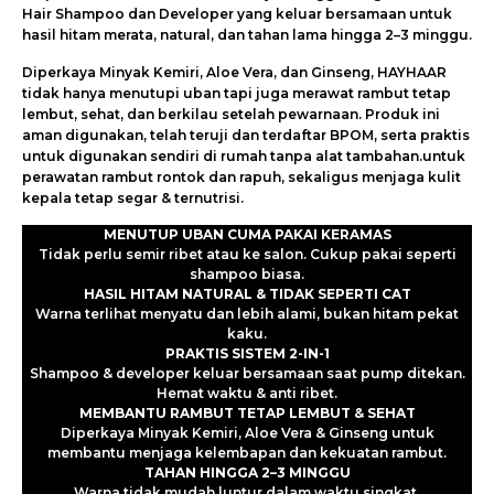
Hair Shampoo dan Developer yang keluar bersamaan untuk
hasil hitam merata, natural, dan tahan lama hingga 2–3 minggu.
Diperkaya Minyak Kemiri, Aloe Vera, dan Ginseng, HAYHAAR
tidak hanya menutupi uban tapi juga merawat rambut tetap
lembut, sehat, dan berkilau setelah pewarnaan. Produk ini
aman digunakan, telah teruji dan terdaftar BPOM, serta praktis
untuk digunakan sendiri di rumah tanpa alat tambahan.untuk
perawatan rambut rontok dan rapuh, sekaligus menjaga kulit
kepala tetap segar & ternutrisi.
MENUTUP UBAN CUMA PAKAI KERAMAS
Tidak perlu semir ribet atau ke salon. Cukup pakai seperti
shampoo biasa.
HASIL HITAM NATURAL & TIDAK SEPERTI CAT
Warna terlihat menyatu dan lebih alami, bukan hitam pekat
kaku.
PRAKTIS SISTEM 2-IN-1
Shampoo & developer keluar bersamaan saat pump ditekan.
Hemat waktu & anti ribet.
MEMBANTU RAMBUT TETAP LEMBUT & SEHAT
Diperkaya Minyak Kemiri, Aloe Vera & Ginseng untuk
membantu menjaga kelembapan dan kekuatan rambut.
TAHAN HINGGA 2–3 MINGGU
Warna tidak mudah luntur dalam waktu singkat.