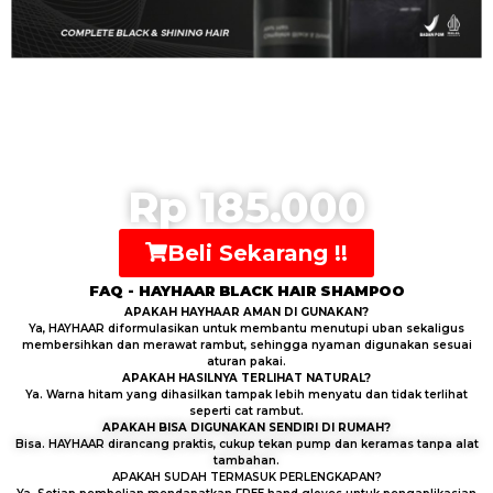
Bundling Shampoo & Hair Oil
Harga Normal Rp 349.999
DAPTKAN HARGA PROMO
SPESIAL KHUSUS HARI INI !!!
Rp 185.000
Beli Sekarang !!
FAQ - HAYHAAR BLACK HAIR SHAMPOO
APAKAH HAYHAAR AMAN DI GUNAKAN?
Ya, HAYHAAR diformulasikan untuk membantu menutupi uban sekaligus
membersihkan dan merawat rambut, sehingga nyaman digunakan sesuai
aturan pakai.
APAKAH HASILNYA TERLIHAT NATURAL?
Ya. Warna hitam yang dihasilkan tampak lebih menyatu dan tidak terlihat
seperti cat rambut.
APAKAH BISA DIGUNAKAN SENDIRI DI RUMAH?
Bisa. HAYHAAR dirancang praktis, cukup tekan pump dan keramas tanpa alat
tambahan.
APAKAH SUDAH TERMASUK PERLENGKAPAN?