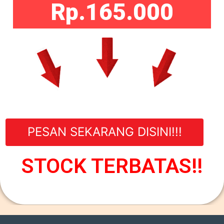
Rp.165.000
PESAN SEKARANG DISINI!!!
STOCK TERBATAS!!