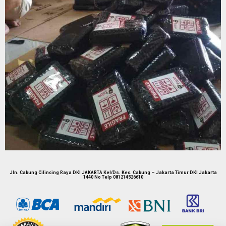
Jln. Cakung Cilincing Raya DKI JAKARTA Kel/Ds. Kec. Cakung – Jakarta Timur DKI Jakarta
1440 No Telp 081214526610