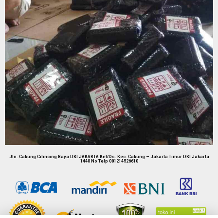
Jln. Cakung Cilincing Raya DKI JAKARTA Kel/Ds. Kec. Cakung – Jakarta Timur DKI Jakarta
1440 No Telp 081214526610