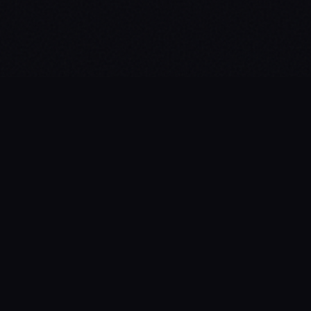
6
/ 6
‹
›
KEUNGGULAN PRODUK
Didesain Untuk
Kenyamanan Maksimal
01