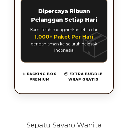
Dipercaya Ribuan
Pelanggan Setiap Hari
Kami telah mengirimkan lebih dari
📦
1.000+ Paket Per Hari
dengan aman ke seluruh pelosok
Indonesia.
✨ PACKING BOX
📦 EXTRA BUBBLE
|
PREMIUM
WRAP GRATIS
Sepatu Savaro Wanita