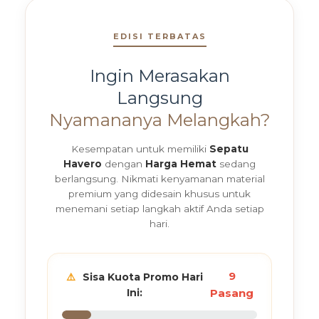
EDISI TERBATAS
Ingin Merasakan
Langsung
Nyamananya Melangkah?
Kesempatan untuk memiliki
Sepatu
Havero
dengan
Harga Hemat
sedang
berlangsung. Nikmati kenyamanan material
premium yang didesain khusus untuk
menemani setiap langkah aktif Anda setiap
hari.
9
⚠️
Sisa Kuota Promo Hari
Ini:
Pasang