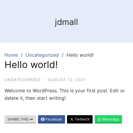
Skip
to
content
jdmall
Home
Uncategorized
Hello world!
Hello world!
UNCATEGORIZED
·
AUGUST 13, 2021
Welcome to WordPress. This is your first post. Edit or
delete it, then start writing!
SHARE THIS
Facebook
Twitter/X
WhatsApp